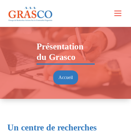
Aller
au
contenu
Présentation
du Grasco
Accueil
Un centre de recherches