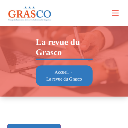
Aller
au
contenu
La revue du
Grasco
Accueil
-
La revue du Grasco